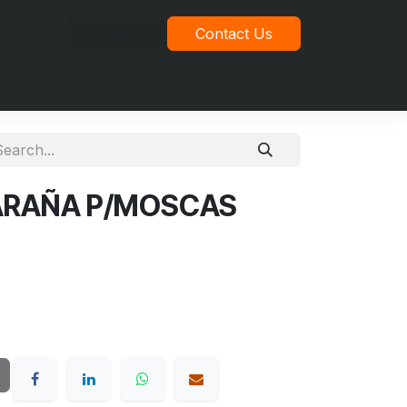
Sign in
Contact Us
idad
ARAÑA P/MOSCAS