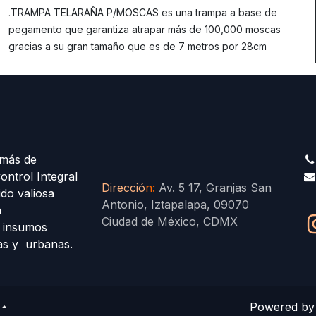
.
TRAMPA TELARAÑA P/MOSCAS es una trampa a base de
pegamento que garantiza atrapar más de 100,000 moscas
gracias a su gran tamaño que es de 7 metros por 28cm
más de
ontrol Integral
Direcció
n
:
Av. 5 17, Granjas San
ido valiosa
Antonio, Iztapalapa, 09070
a
Ciudad de México, CDMX
s insumos
las y urbanas.
Powered b