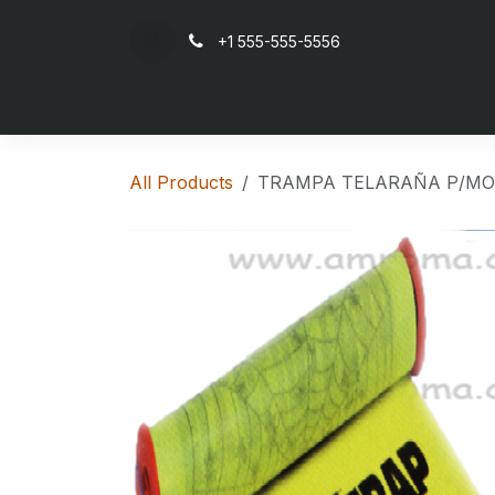
Skip to Content
+1 555-555-5556
Ho
All Products
TRAMPA TELARAÑA P/M