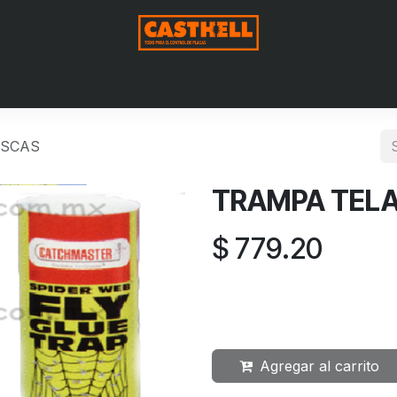
me
Nosotros
Shop
Blog
Contact us
Aviso de Privac
OSCAS
TRAMPA TEL
$
779.20
Agregar al carrito