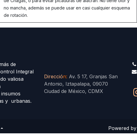
de Chagas, o para evitar picaduras de alacrán. No tiene olor y
no mancha, además se puede usar en casi cualquier esquema
de rotación.
más de
ontrol Integral
Direcció
n
:
Av. 5 17, Granjas San
ido valiosa
Antonio, Iztapalapa, 09070
a
Ciudad de México, CDMX
s insumos
las y urbanas.
Powered b