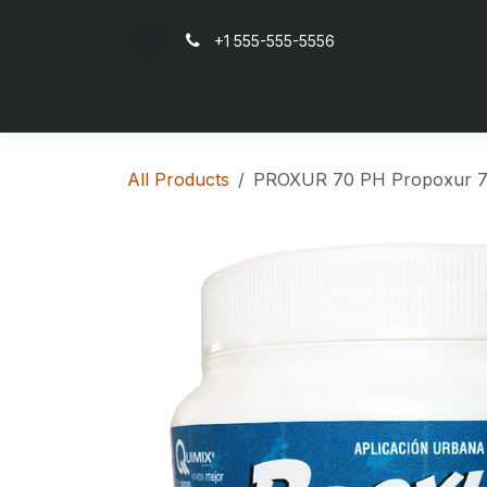
Skip to Content
+1 555-555-5556
Ho
All Products
PROXUR 70 PH Propoxur 7