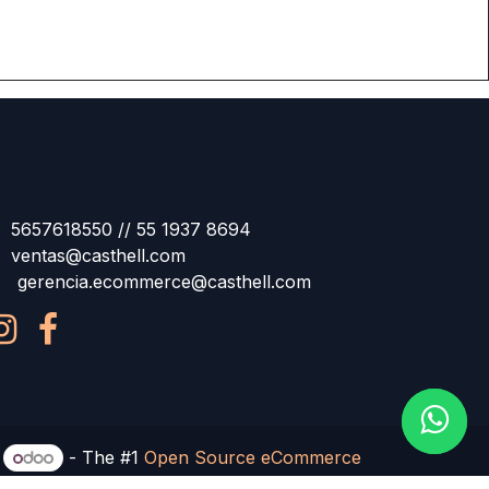
5657618550 // 55 1937 8694
ventas@casthell.com
gerencia.ecommerce@casthell.com
y
- The #1
Open Source eCommerce