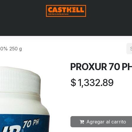
me
Nosotros
Shop
Blog
Contact us
Aviso de Privac
0% 250 g
PROXUR 70 PH
$
1,332.89
Agregar al carrito