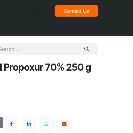
Sign in
Contact Us
idad
 Propoxur 70% 250 g