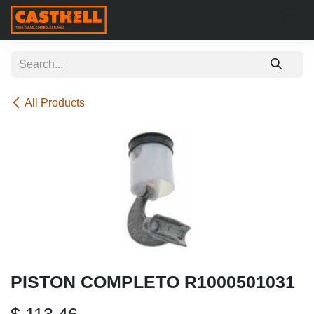
Skip to Content
All Products
PISTON COMPLETO R1000501031
$
113.46