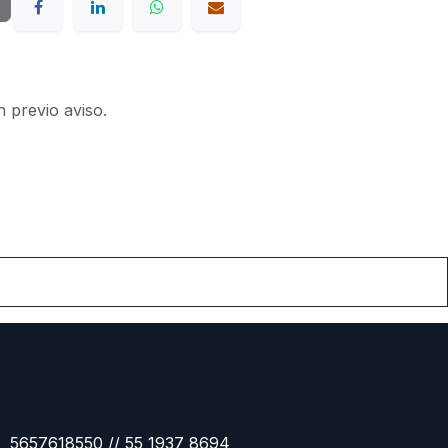
n previo aviso.
5657618550 // 55 1937 8694