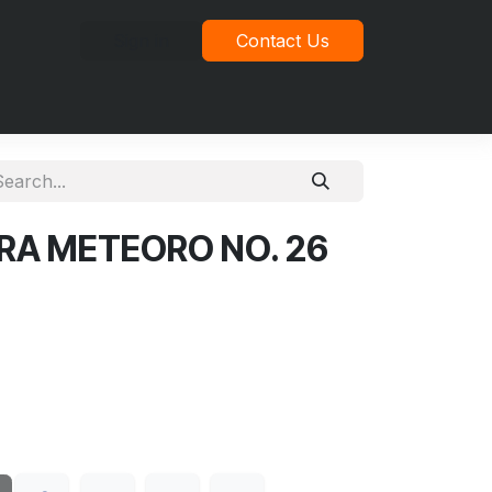
Sign in
Contact Us
idad
A METEORO NO. 26