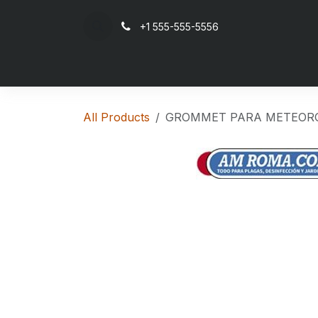
Skip to Content
+1 555-555-5556
Ho
All Products
GROMMET PARA METEORO 