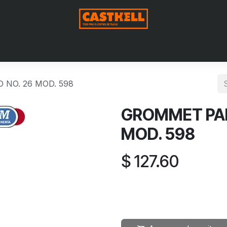
me
Nosotros
Shop
Blog
Contact us
Aviso de Privac
NO. 26 MOD. 598
GROMMET PAR
MOD. 598
$
127.60