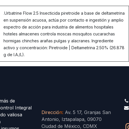
.
Urbatrine Flow 2.5 Insecticida piretroide a base de deltametrina
en suspensión acuosa, actúa por contacto e ingestión y amplio
espectro de acción para industria de alimentos hospitales
hoteles almacenes controla moscas mosquitos cucarachas
hormigas chinches arañas pulgas y alacranes. Ingrediente
activo y concentración: Piretroide | Deltametrina 2.50% (26.878
g de I.A./L).
más de
ontrol Integral
Direcció
n
:
Av. 5 17, Granjas San
ido valiosa
Antonio, Iztapalapa, 09070
a
Ciudad de México, CDMX
s insumos