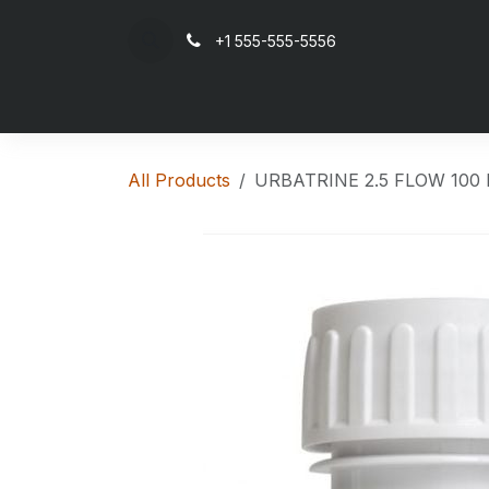
Skip to Content
+1 555-555-5556
Ho
All Products
URBATRINE 2.5 FLOW 100