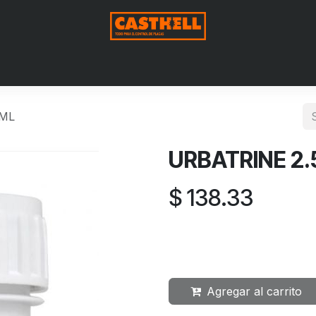
me
Nosotros
Shop
Blog
Contact us
Aviso de Privac
 ML
URBATRINE 2.
$
138.33
Agregar al carrito