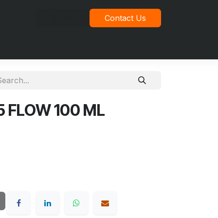
Sign in
Contact Us
idad
5 FLOW 100 ML