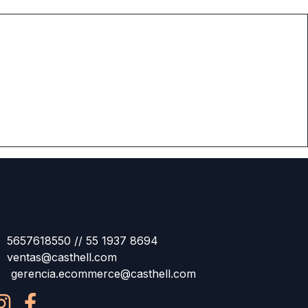
5657618550 // 55 1937 8694
ventas@casthell.com
gerencia.ecommerce@casthell.com