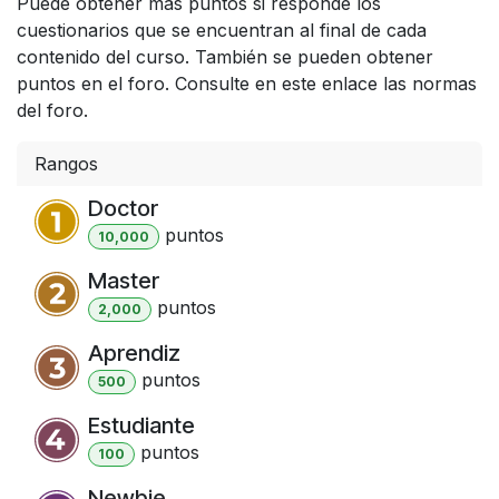
Puede obtener más puntos si responde los
cuestionarios que se encuentran al final de cada
contenido del curso. También se pueden obtener
puntos en el foro. Consulte en este enlace las normas
del foro.
Rangos
Doctor
punto
s
10,000
Master
punto
s
2,000
Aprendiz
punto
s
500
Estudiante
punto
s
100
Newbie