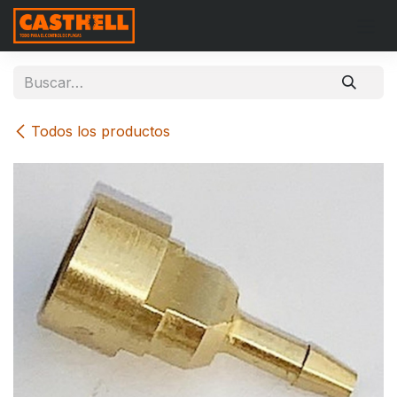
Ir al contenido
Todos los productos