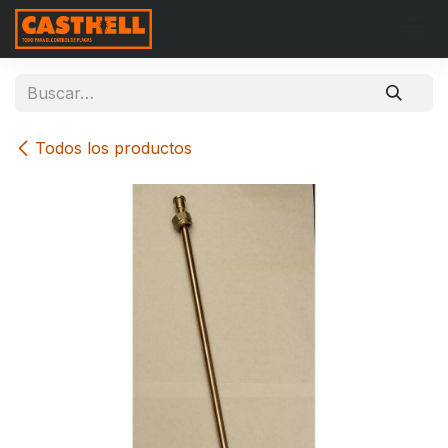
Ir al contenido
Todos los productos