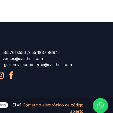
5657618550 // 55 1937 8694
ventas@casthell.com
gerencia.ecommerce@casthell.com
- El #1
Comercio electrónico de código
abierto