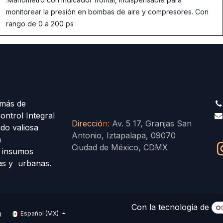
monitorear la presión en bombas de aire y compresores. Con
rango de 0 a 200 ps
más de
ontrol Integral
Direcció
n
:
Av. 5 17, Granjas San
ido valiosa
Antonio, Iztapalapa, 09070
a
Ciudad de México, CDMX
s insumos
las y urbanas.
Con la tecnología de
a
Español (MX)