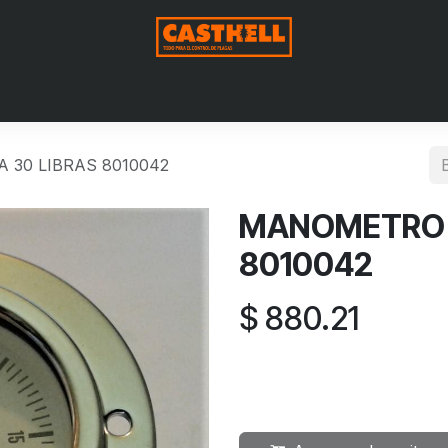
Nosotros
Productos
Blog
Contáctenos
Aviso de Pri
30 LIBRAS 8010042
MANOMETRO P
8010042
$
880.21