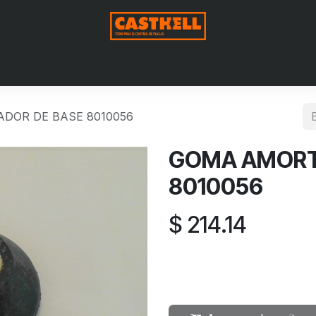
Nosotros
Productos
Blog
Contáctenos
Aviso de Pri
DOR DE BASE 8010056
GOMA AMORT
8010056
$
214.14