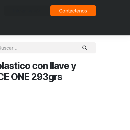
Iniciar sesión
Contáctenos
vacidad
astico con llave y
NCE ONE 293grs