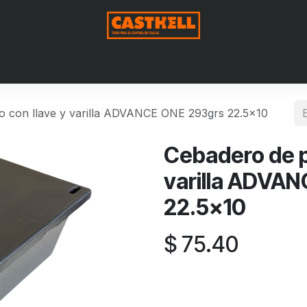
Nosotros
Productos
Blog
Contáctenos
Aviso de Pri
co con llave y varilla ADVANCE ONE 293grs 22.5x10
Cebadero de pl
varilla ADVA
22.5x10
$
75.40