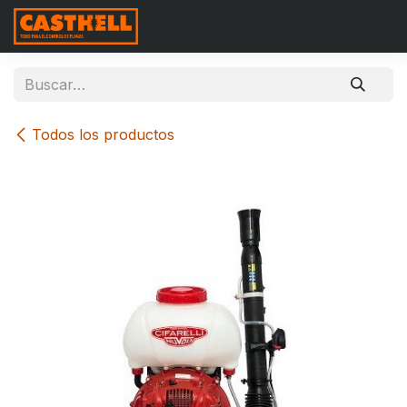
Ir al contenido
Todos los productos