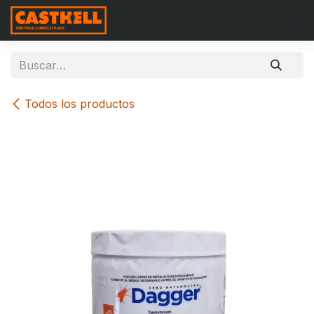
Ir al contenido
Todos los productos