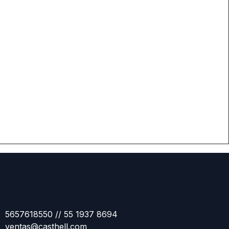
5657618550 // 55 1937 8694
ventas@casthell.com