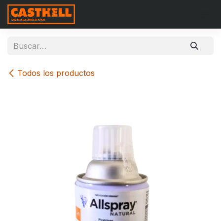
Ir al contenido
Todos los productos