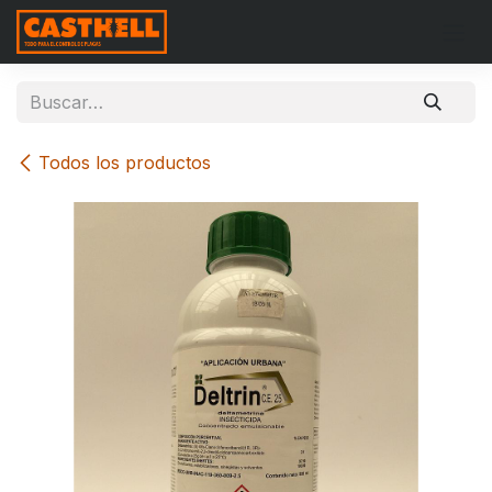
Ir al contenido
Todos los productos