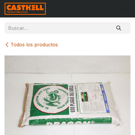
Ir al contenido
Todos los productos