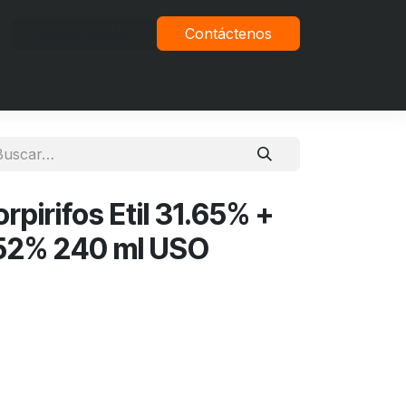
Iniciar sesión
Contáctenos
vacidad
pirifos Etil 31.65% +
.52% 240 ml USO