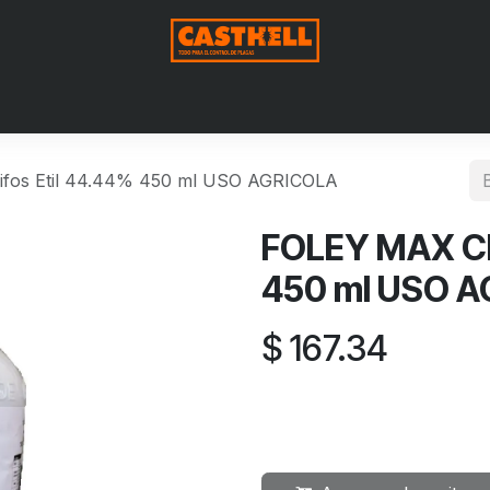
Nosotros
Productos
Blog
Contáctenos
Aviso de Pri
ifos Etil 44.44% 450 ml USO AGRICOLA
FOLEY MAX Clo
450 ml USO 
$
167.34