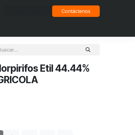
Iniciar sesión
Contáctenos
vacidad
rpirifos Etil 44.44%
AGRICOLA