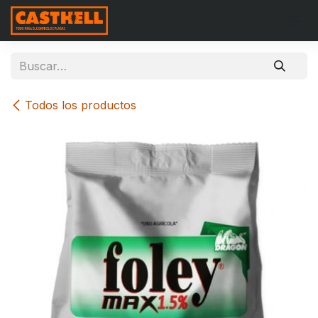
Ir al contenido
Todos los productos