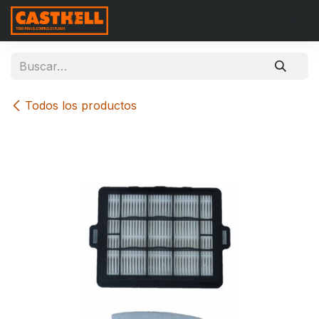
Ir al contenido
Todos los productos