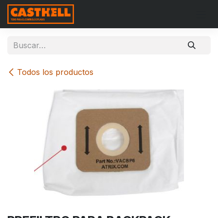
Ir al contenido
Todos los productos