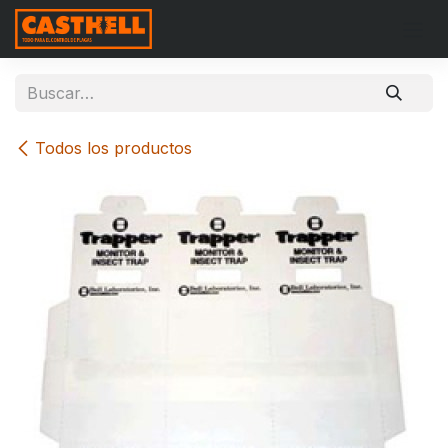
Ir al contenido
Todos los productos