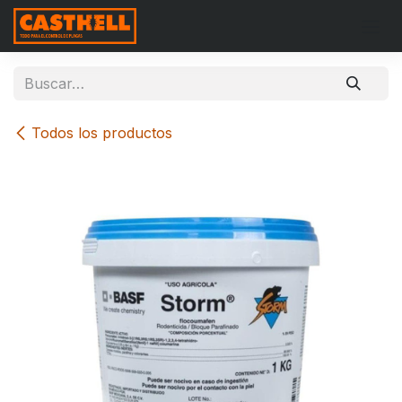
Ir al contenido
Todos los productos