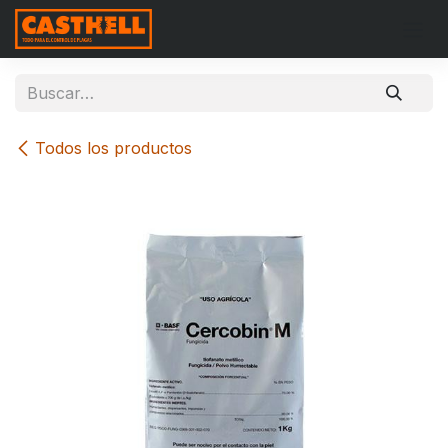
Ir al contenido
Todos los productos