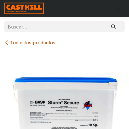
Ir al contenido
Todos los productos