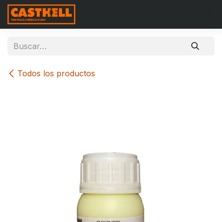
Ir al contenido
Todos los productos