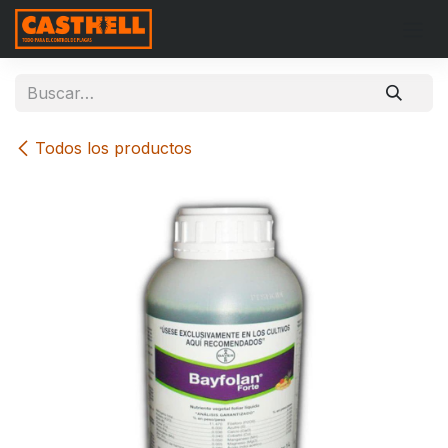
Ir al contenido
Todos los productos