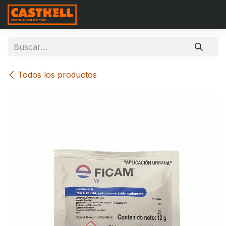
Ir al contenido
Todos los productos