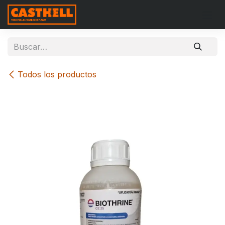
Ir al contenido
Todos los productos