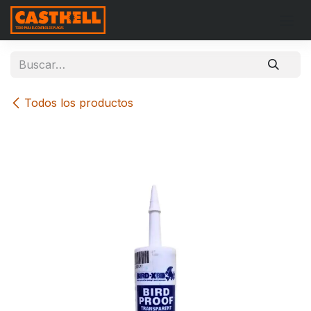
Ir al contenido
Todos los productos