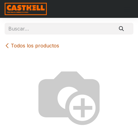
Ir al contenido
Todos los productos