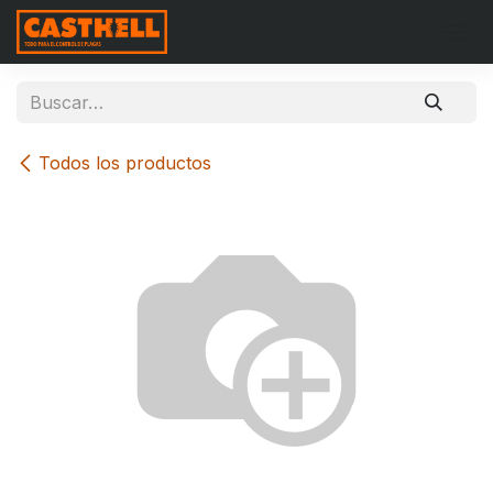
Ir al contenido
Todos los productos