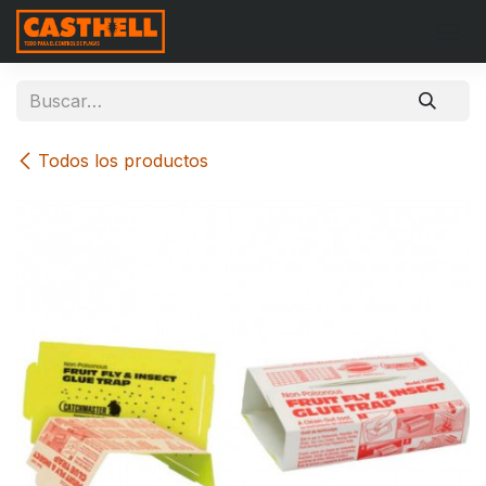
Ir al contenido
Todos los productos