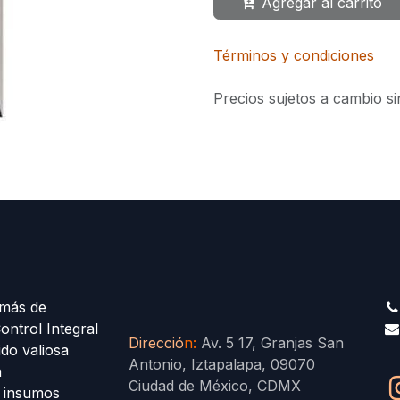
Agregar al carrito
Términos y condiciones
Precios sujetos a cambio si
más de
ontrol Integral
Direcció
n
:
Av. 5 17, Granjas San
ido valiosa
Antonio, Iztapalapa, 09070
a
Ciudad de México, CDMX
s insumos