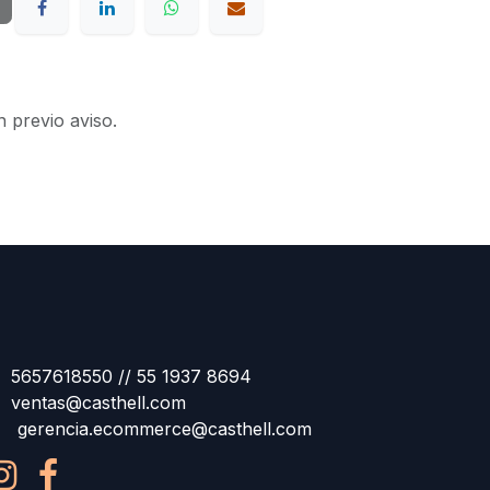
n previo aviso.
5657618550 // 55 1937 8694
ventas@casthell.com
gerencia.ecommerce@casthell.com