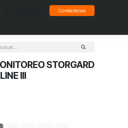
Iniciar sesión
Contáctenos
vacidad
MONITOREO STORGARD
NE III