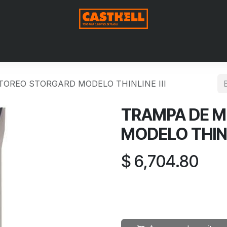
Nosotros
Productos
Blog
Contáctenos
Aviso de Pri
OREO STORGARD MODELO THINLINE III
TRAMPA DE 
MODELO THINLI
$
6,704.80