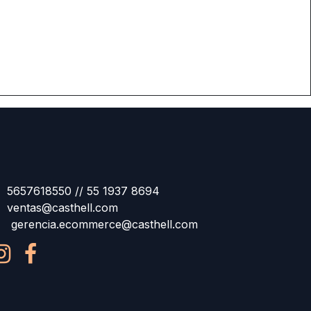
5657618550 // 55 1937 8694
ventas@casthell.com
gerencia.ecommerce@casthell.com