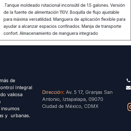
.
Tanque moldeado rotacional inconsútil de 1.5 galones. Versión
de la fuente de alimentación 110V. Boquilla de flujo ajustable
para máxima versatilidad. Manguera de aplicación flexible para
ayudar a alcanzar espacios confinados. Manija de transporte
confort. Almacenamiento de manguera integrado
más de
ontrol Integral
Direcció
n
:
Av. 5 17, Granjas San
ido valiosa
Antonio, Iztapalapa, 09070
a
Ciudad de México, CDMX
s insumos
las y urbanas.