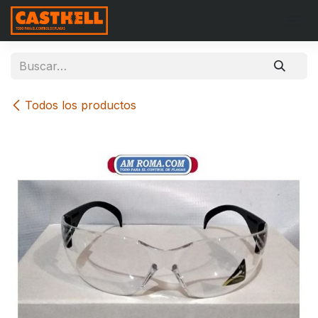
Ir al contenido
Todos los productos