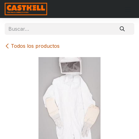
Ir al contenido
Todos los productos