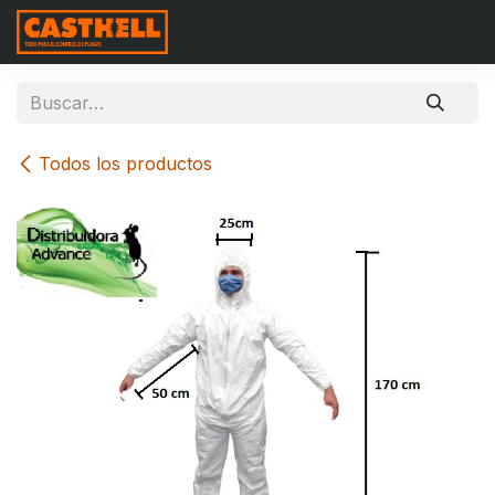
Ir al contenido
Todos los productos