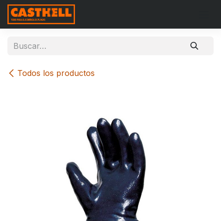
Ir al contenido
Todos los productos