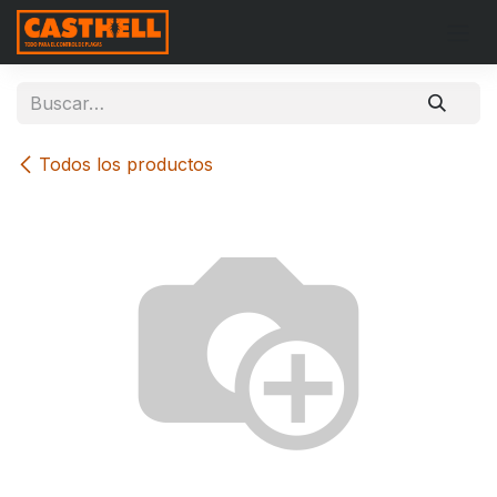
Ir al contenido
Todos los productos