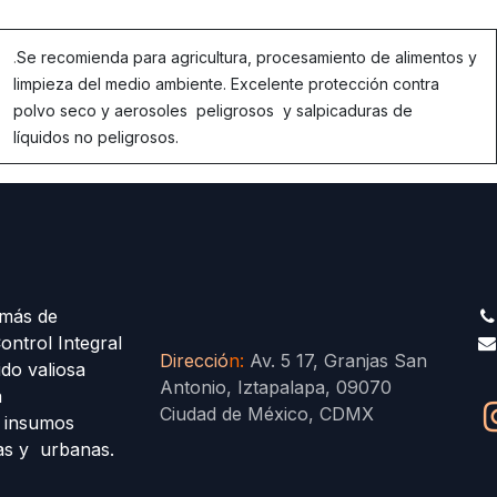
.
Se recomienda para agricultura, procesamiento de alimentos y
limpieza del medio ambiente. Excelente protección contra
polvo seco y aerosoles peligrosos y salpicaduras de
líquidos no peligrosos.
más de
ontrol Integral
Direcció
n
:
Av. 5 17, Granjas San
ido valiosa
Antonio, Iztapalapa, 09070
a
Ciudad de México, CDMX
s insumos
las y urbanas.