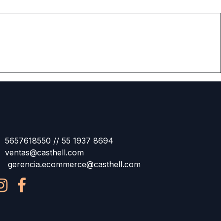
5657618550 // 55 1937 8694
ventas@casthell.com
gerencia.ecommerce@casthell.com