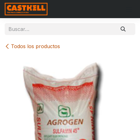
Ir al contenido
Todos los productos