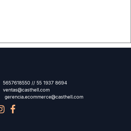
5657618550 // 55 1937 8694
ventas@casthell.com
gerencia.ecommerce@casthell.com