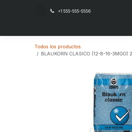
Ir al contenido
+1 555-555-5556
Inicio
Todos los productos
BLAUKORN CLASICO (12-8-16-3MGO)