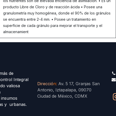
los nutrientes son de elevada eficiencia de asimilación. • Es un
producto Libre de Cloro y de reacción ácida • Posee una
granulometría muy homogénea, donde el 90% de los gránulos
se encuentra entre 2-4 mm. • Posee un tratamiento en
superficie de cada gránulo para mejorar el transporte y el
almacenamient
más de
ontrol Integral
Direcció
n
:
Av. 5 17, Granjas San
ido valiosa
Antonio, Iztapalapa, 09070
a
Ciudad de México, CDMX
s insumos
las y urbanas.