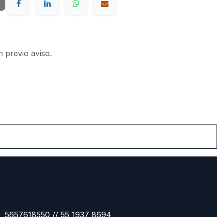
n previo aviso.
5657618550 // 55 1937 8694