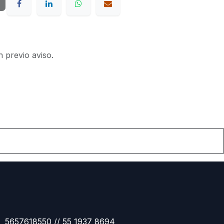
n previo aviso.
5657618550 // 55 1937 8694