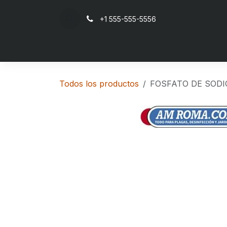
Ir al contenido
+1 555-555-5556
Inicio
Todos los productos
FOSFATO DE SODI