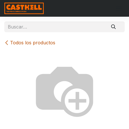
Ir al contenido
Todos los productos