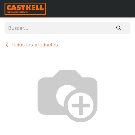
Ir al contenido
Todos los productos