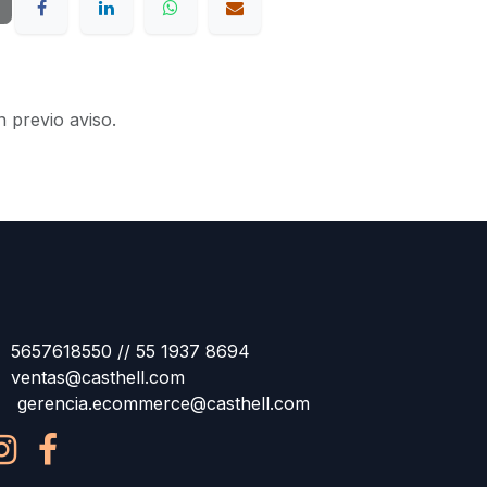
n previo aviso.
5657618550 // 55 1937 8694
ventas@casthell.com
gerencia.ecommerce@casthell.com