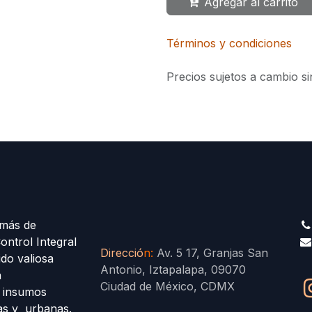
Agregar al carrito
Términos y condiciones
Precios sujetos a cambio si
más de
ontrol Integral
Direcció
n
:
Av. 5 17, Granjas San
ido valiosa
Antonio, Iztapalapa, 09070
a
Ciudad de México, CDMX
s insumos
las y urbanas.