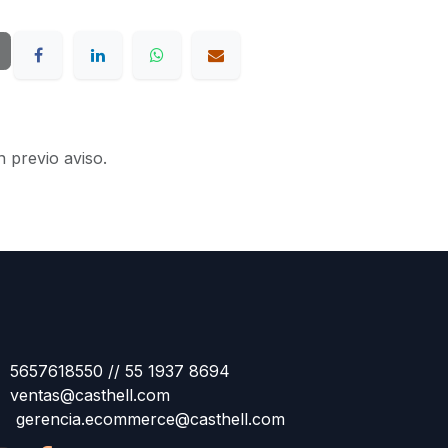
n previo aviso.
5657618550 // 55 1937 8694
ventas@casthell.com
gerencia.ecommerce@casthell.com