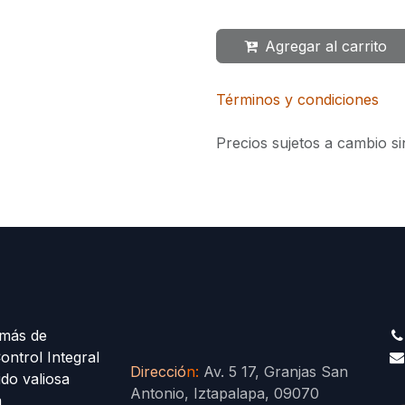
Agregar al carrito
Términos y condiciones
Precios sujetos a cambio si
más de
ontrol Integral
Direcció
n
:
Av. 5 17, Granjas San
ido valiosa
Antonio, Iztapalapa, 09070
a