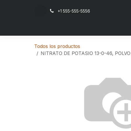
Ir al contenido
+1 555-555-5556
Inicio
Todos los productos
NITRATO DE POTASIO 13-0-46, POLVO